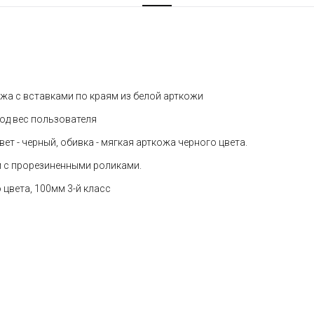
ожа с вставками по краям из белой арткожи
под вес пользователя
ет - черный, обивка - мягкая арткожа черного цвета.
м с прорезиненными роликами.
цвета, 100мм 3-й класс