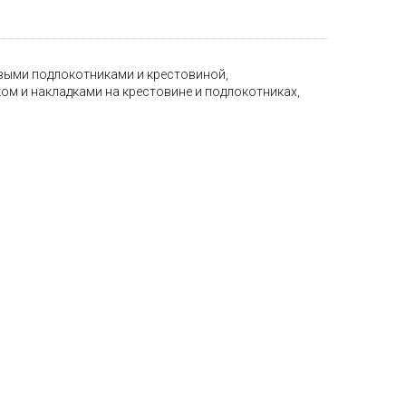
выми подлокотниками и крестовиной,
м и накладками на крестовине и подлокотниках,