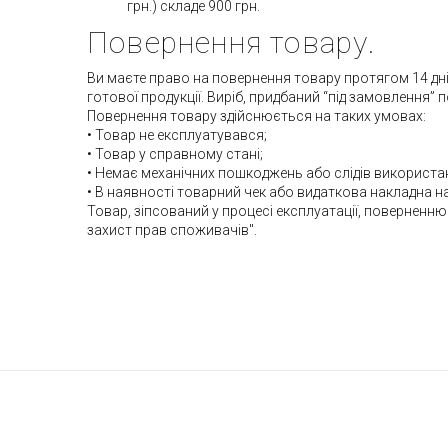
грн.) складе 900 грн.
Повернення товару.
Ви маєте право на повернення товару протягом 14 днів
готової продукції. Виріб, придбаний “під замовлення” 
Повернення товару здійснюється на таких умовах:
• Товар не експлуатувався;
• Товар у справному стані;
• Немає механічних пошкоджень або слідів використа
• В наявності товарний чек або видаткова накладна н
Товар, зіпсований у процесі експлуатації, поверненню 
захист прав споживачів".