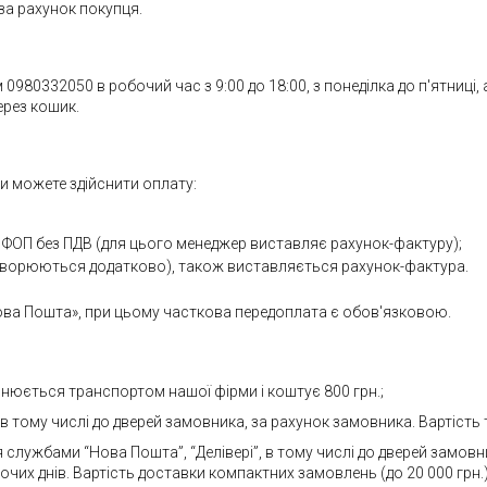
а рахунок покупця.
80332050 в робочий час з 9:00 до 18:00, з понеділка до п'ятниці, 
ерез кошик.
 можете здійснити оплату:
 ФОП без ПДВ (для цього менеджер виставляє рахунок-фактуру);
говорюються додатково), також виставляється рахунок-фактура.
ва Пошта», при цьому часткова передоплата є обов'язковою.
снюється транспортом нашої фірми і коштує 800 грн.;
 тому числі до дверей замовника, за рахунок замовника. Вартість т
я службами “Нова Пошта”, “Делівері”, в тому числі до дверей замов
их днів. Вартість доставки компактних замовлень (до 20 000 грн.) 