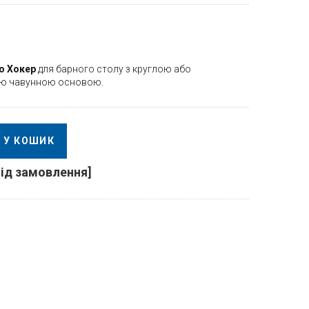
о Хокер
для барного столу з круглою або
ою чавунною основою.
У КОШИК
під замовлення]