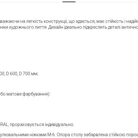
зважаючи на легкість конструкції, що здається, має стійкість і надій
іки художнього лиття. Дизайн ідеально підкреслить деталі античн
0, D 600, D 700 мм;
 або матове фарбування):
 RAL, прораховується індивідуально.
егулювальними ніжками М-6. Опора столу забарвлена стійкою поро