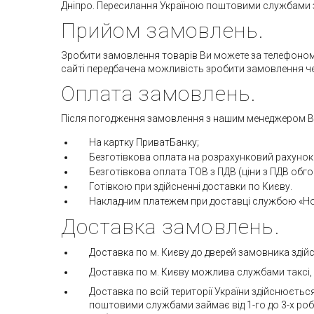
Дніпро. Пересилання Україною поштовими службами з
Прийом замовлень.
Зробити замовлення товарів Ви можете за телефоном 09
сайті передбачена можливість зробити замовлення ч
Оплата замовлень.
Після погодження замовлення з нашим менеджером Ви
На картку ПриватБанку;
Безготівкова оплата на розрахунковий рахунок
Безготівкова оплата ТОВ з ПДВ (ціни з ПДВ об
Готівкою при здійсненні доставки по Києву.
Накладним платежем при доставці службою «Но
Доставка замовлень.
Доставка по м. Києву до дверей замовника здій
Доставка по м. Києву можлива службами таксі, в
Доставка по всій території України здійснюєтьс
поштовими службами займає від 1-го до 3-х робоч