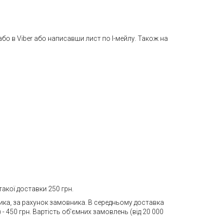
або в Viber або написавши лист по І-мейлу. Також на
акої доставки 250 грн.
ника, за рахунок замовника. В середньому доставка
- 450 грн. Вартість об'ємних замовлень (від 20 000