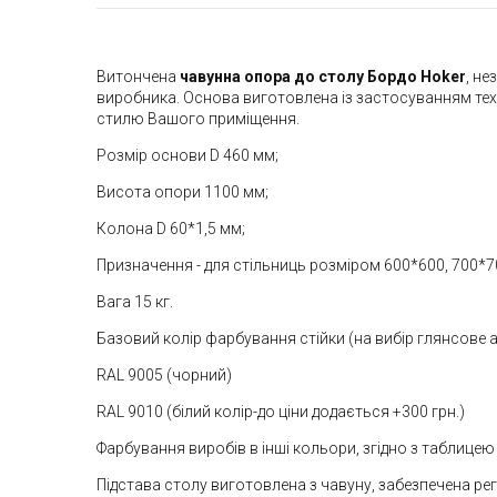
Витончена
чавунна опора до столу Бордо Hoker
, не
виробника. Основа виготовлена із застосуванням техн
стилю Вашого приміщення.
Розмір основи D 460 мм;
Висота опори 1100 мм;
Колона D 60*1,5 мм;
Призначення - для стільниць розміром 600*600, 700*70
Вага 15 кг.
Базовий колір фарбування стійки (на вибір глянсове
RAL 9005 (чорний)
RAL 9010 (білий колір-до ціни додається +300 грн.)
Фарбування виробів в інші кольори, згідно з таблицею
Підстава столу виготовлена з чавуну, забезпечена р