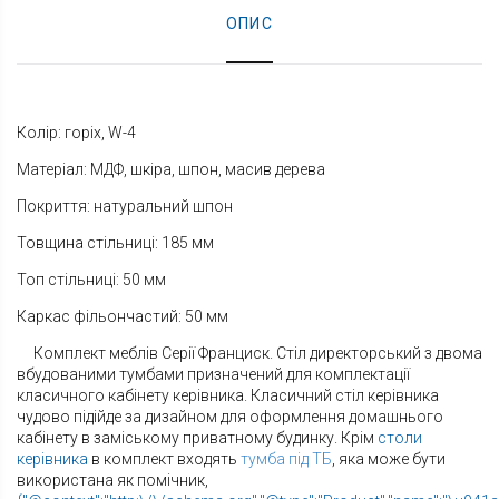
ОПИС
Колір: горіх, W-4
Матеріал: МДФ, шкіра, шпон, масив дерева
Покриття: натуральний шпон
Товщина стільниці: 185 мм
Топ стільниці: 50 мм
Каркас фільончастий: 50 мм
Комплект меблів Серії Франциск. Стіл директорський з двома
вбудованими тумбами призначений для комплектації
класичного кабінету керівника. Класичний стіл керівника
чудово підійде за дизайном для оформлення домашнього
кабінету в заміському приватному будинку. Крім
столи
керівника
в комплект входять
тумба під ТБ
, яка може бути
використана як помічник,