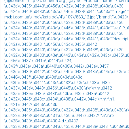
{"@context":"http:\/\/schema.org","@type":"Product","name":"\u
\u043a\u0435\u0440\u0456\u0432\u043d\u0438\u043a\u0430
\u0424\u0440\u0430\u043d\u0446\u0438\u0441\u043a","image":"h
mebli.com.ua\/img\/katalog\/4\/109\/883_12.jpg","brand":"\u0
\u043a\u0435\u0440\u0456\u0432\u043d\u0438\u043a\u0430
\u0424\u0440\u0430\u043d\u0446\u0438\u0441\u043a","sku":"\
\u043a\u0435\u0440\u0456\u0432\u043d\u0438\u043a\u0430
\u0424\u0440\u0430\u043d\u0446\u0438\u0441\u043a","descrip
\u043a\u0430\u0431\u0456\u043d\u0435\u0442
\u043a\u0435\u0440\u0456\u0432\u043d\u0438\u043a\u0430
\u0432\u0438\u0433\u043e\u0442\u043e\u0432\u043b\u0435\u
\u0456\u0437 \u041c\u0414\u0424,
\u043f\u043e\u043a\u0440\u0438\u0442\u043e\u0457
\u043d\u0430\u0442\u0443\u0440\u0430\u043b\u044c\u043d\u
\u0448\u043f\u043e\u043d\u043e\u043c
\u043b\u0456\u0441\u043e\u0432\u043e\u0433\u043e
\u0433\u043e\u0440\u0456\u0445\u0430.\r\n\r\n\u0412
\u043a\u043e\u043c\u043f\u043b\u0435\u043a\u0442
\u0432\u0445\u043e\u0434\u0438\u0442\u044c \r\n\r\n1.
\u0421\u0442\u0456\u043b
\u043a\u0435\u0440\u0456\u0432\u043d\u0438\u043a\u0430;\r\
\u0422\u0443\u043c\u0431\u0430 \u0442\u0432\r\n\r\n3.
\u0428\u0430\u0444\u0430 4-d \u0437
\u0433\u0430\u0440\u0434\u0435\u0440\u043e\u0431\u043e\u043c