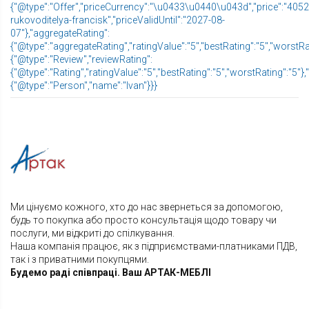
{"@type":"Offer","priceCurrency":"\u0433\u0440\u043d","price":"405240
rukovoditelya-francisk","priceValidUntil":"2027-08-
07"},"aggregateRating":
{"@type":"aggregateRating","ratingValue":"5","bestRating":"5","worstRat
{"@type":"Review","reviewRating":
{"@type":"Rating","ratingValue":"5","bestRating":"5","worstRating":"5"},
{"@type":"Person","name":"Ivan"}}}
Ми цінуємо кожного, хто до нас звернеться за допомогою,
будь то покупка або просто консультація щодо товару чи
послуги, ми відкриті до спілкування.
Наша компанія працює, як з підприємствами-платниками ПДВ,
так і з приватними покупцями.
Будемо раді співпраці. Ваш АРТАК-МЕБЛІ