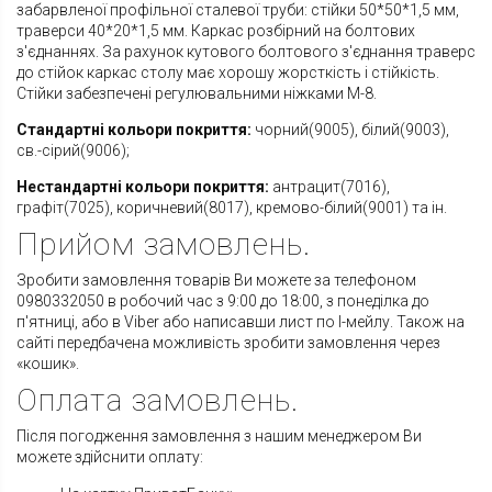
забарвленої профільної сталевої труби: стійки 50*50*1,5 мм,
траверси 40*20*1,5 мм. Каркас розбірний на болтових
з'єднаннях. За рахунок кутового болтового з'єднання траверс
до стійок каркас столу має хорошу жорсткість і стійкість.
Стійки забезпечені регулювальними ніжками М-8.
Стандартні кольори покриття:
чорний(9005), білий(9003),
св.-сірий(9006);
Нестандартні кольори покриття:
антрацит(7016),
графіт(7025), коричневий(8017), кремово-білий(9001) та ін.
Прийом замовлень.
Зробити замовлення товарів Ви можете за телефоном
0980332050 в робочий час з 9:00 до 18:00, з понеділка до
п'ятниці, або в Viber або написавши лист по І-мейлу. Також на
сайті передбачена можливість зробити замовлення через
«кошик».
Оплата замовлень.
Після погодження замовлення з нашим менеджером Ви
можете здійснити оплату: