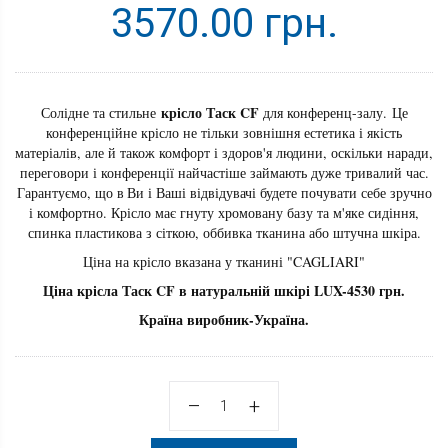
3570.00 грн.
крісло Таск CF
Солідне та стильне
для конференц-залу. Це
конференційне крісло не тільки зовнішня естетика і якість
матеріалів, але й також комфорт і здоров'я людини, оскільки наради,
переговори і конференції найчастіше займають дуже тривалий час.
Гарантуємо, що в
Ви і Ваші відвідувачі будете почувати себе зручно
і комфортно. Крісло має гнуту хромовану базу та м'яке сидіння,
спинка пластикова з сіткою, оббивка тканина або штучна шкіра.
Ціна на крісло вказана у тканині "CAGLIARI"
Ціна крісла Таск CF в натуральній шкірі LUX-4530 грн.
Країна виробник-Україна.