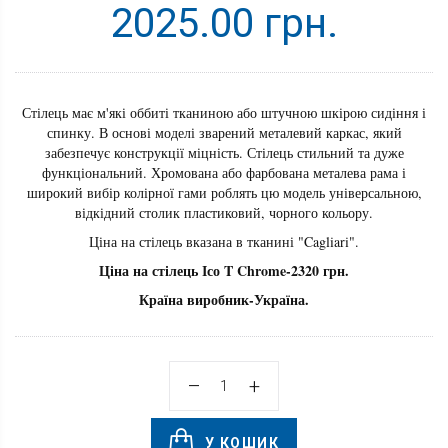
2025.00 грн.
Стілець має м'які оббиті тканиною або штучною шкірою сидіння і
спинку. В основі моделі зварений металевий каркас, який
забезпечує конструкції міцність. Стілець стильний та дуже
функціональний. Хромована або фарбована металева рама і
широкий вибір колірної гами роблять цю модель універсальною,
відкідний столик пластиковий, чорного кольору.
Ціна на стілець вказана в тканині "Cagliari".
Ціна на стілець Ісо T Chrome-2320 грн.
Країна виробник-Україна.
У КОШИК