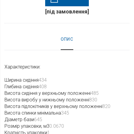
[під замовлення]
ОПИС
Характеристики:
Ширина сидіння
434
Глибина сидіння
408
Висота сидіння у верхньому положенні
485
Висота виробу у нижньому положенні
830
Висота підлокітників у верхньому положенні
820
Висота спинки мінімальна
345
Діаметр бази
645
Розмір упаковки, м3
0.0670
Кратність упаковки
1