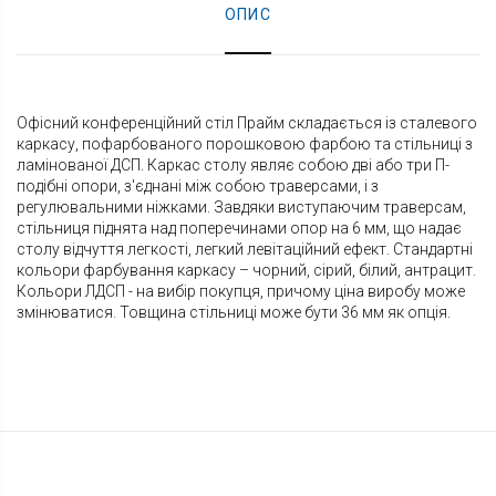
ОПИС
Офісний конференційний стіл Прайм складається із сталевого
каркасу, пофарбованого порошковою фарбою та стільниці з
ламінованої ДСП. Каркас столу являє собою дві або три П-
подібні опори, з'єднані між собою траверсами, і з
регулювальними ніжками. Завдяки виступаючим траверсам,
стільниця піднята над поперечинами опор на 6 мм, що надає
столу відчуття легкості, легкий левітаційний ефект. Стандартні
кольори фарбування каркасу – чорний, сірий, білий, антрацит.
Кольори ЛДСП - на вибір покупця, причому ціна виробу може
змінюватися. Товщина стільниці може бути 36 мм як опція.