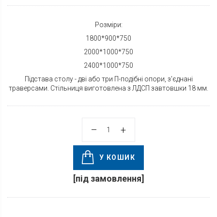
Розміри:
1800*900*750
2000*1000*750
2400*1000*750
Підстава столу - дві або три П-подібні опори, з'єднані
траверсами. Стільниця виготовлена з ЛДСП завтовшки 18 мм.
У КОШИК
[під замовлення]