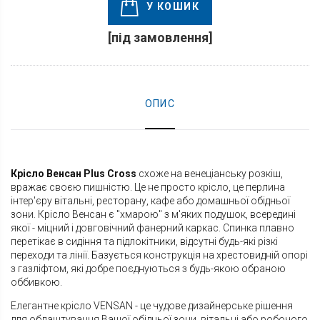
У КОШИК
[під замовлення]
ОПИС
Крісло Венсан Plus Cross
схоже на венеціанську розкіш,
вражає своєю пишністю. Це не просто крісло, це перлина
інтер'єру вітальні, ресторану, кафе або домашньої обідньої
зони. Крісло Венсан є "хмарою" з м'яких подушок, всередині
якої - міцний і довговічний фанерний каркас. Спинка плавно
перетікає в сидіння та підлокітники, відсутні будь-які різкі
переходи та лінії. Базується конструкція на хрестовидній опорі
з газліфтом, які добре поєднуються з будь-якою обраною
оббивкою.
Елегантне крісло VENSAN - це чудове дизайнерське рішення
для облаштування Вашої обідньої зони, вітальні або робочого