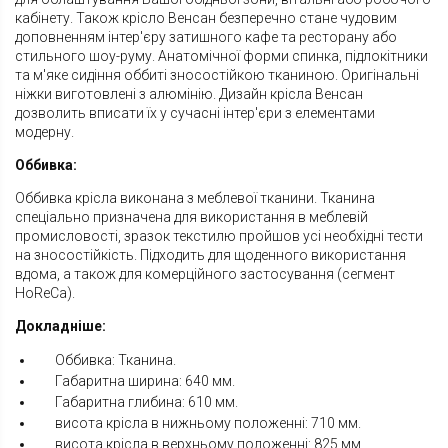
кабінету. Також крісло Венсан безперечно стане чудовим
доповненням інтер'єру затишного кафе та ресторану або
стильного шоу-руму. Анатомічної форми спинка, підлокітники
та м'яке сидіння оббиті зносостійкою тканиною. Оригінальні
ніжки виготовлені з алюмінію. Дизайн крісла Венсан
дозволить вписати їх у сучасні інтер'єри з елементами
модерну.
Оббивка:
Оббивка крісла виконана з меблевої тканини. Тканина
спеціально призначена для використання в меблевій
промисловості, зразок текстилю пройшов усі необхідні тести
на зносостійкість. Підходить для щоденного використання
вдома, а також для комерційного застосування (сегмент
HoReCa).
Докладніше:
Оббивка: Тканина.
Габаритна ширина: 640 мм.
Габаритна глибина: 610 мм.
висота крісла в нижньому положенні: 710 мм.
висота крісла в верхньому положенні: 825 мм.