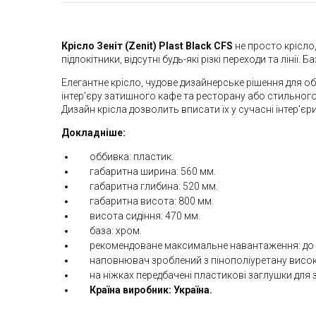
Крісло Зеніт (Zenit) Plast Black CFS
не просто крісло,
підлокітники, відсутні будь-які різкі переходи та лінії
Елегантне крісло, чудове дизайнерське рішення для о
інтер'єру затишного кафе та ресторану або стильного
Дизайн крісла дозволить вписати їх у сучасні інтер'є
Докладніше:
оббивка: пластик.
габаритна ширина: 560 мм.
габаритна глибина: 520 мм.
габаритна висота: 800 мм.
висота сидіння: 470 мм.
база: хром.
рекомендоване максимальне навантаження: до 1
наповнювач зроблений з пінополіуретану високо
на ніжках передбачені пластикові заглушки для 
Країна виробник: Україна.