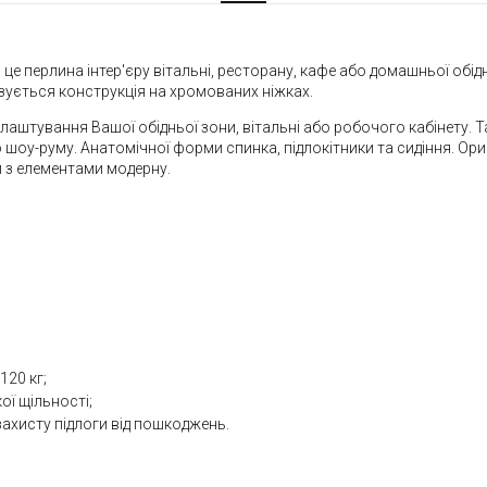
 це перлина інтер'єру вітальні, ресторану, кафе або домашньої обід
. Базується конструкція на хромованих ніжках.
блаштування Вашої обідньої зони, вітальні або робочого кабінету
 шоу-руму. Анатомічної форми спинка, підлокітники та сидіння. Ори
ри з елементами модерну.
20 кг;
ї щільності;
захисту підлоги від пошкоджень.