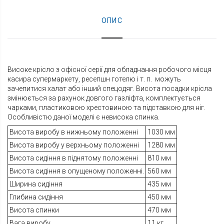
ОПИС
Високе крісло з офісної серії для обладнання робочого місця
касира супермаркету, ресепшн готелю і т. п. можуть
зачепитися халат або інший спецодяг. Висота посадки крісла
змінюється за рахунок довгого газліфта, комплектується
чарками, пластиковою хрестовиною та підставкою для ніг.
Особливістю даної моделі є невисока спинка.
Висота виробу в нижньому положенні
1030 мм
Висота виробу у верхньому положенні
1280 мм
Висота сидіння в піднятому положенні
810 мм
Висота сидіння в опущеному положенні.
560 мм
Ширина сидіння
435 мм
Глибина сидіння
450 мм
Висота спинки
470 мм
Вага виробу
11 кг