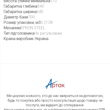
Висота спинки мінімальна
570
Габаритна глибина
540
Габаритна ширина
640
Діаметр бази
700
Розмір упаковки, м3
0.2128
Механізм
EPRON STEEL
Тип підголовника
Не регульовані
Країна виробник-Україна.
Ми цінуємо кожного, хто до нас звернеться за допомогою,
будь то покупка або просто консультація щодо товару чи
послуги, ми відкриті до спілкування.
Наша компанія працює, як з підприємствами-платниками ПДВ,