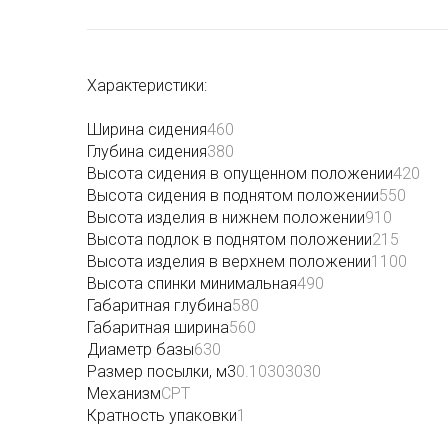
Характеристики:
Ширина сидения
460
Глубина сидения
380
Высота сидения в опущенном положении
420
Высота сидения в поднятом положении
550
Высота изделия в нижнем положении
910
Высота подлок в поднятом положении
215
Высота изделия в верхнем положении
1100
Высота спинки минимальная
490
Габаритная глубина
580
Габаритная ширина
560
Диаметр базы
630
Размер посылки, м3
0.10303030
Механизм
CPT
Кратность упаковки
1