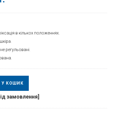
іксація в кількох положеннях.
шкіра.
 не регульовані.
ована.
У КОШИК
під замовлення]