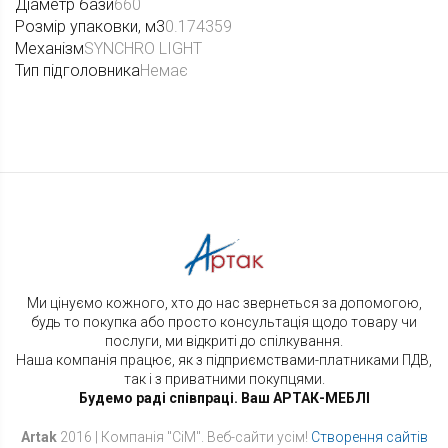
Діаметр бази
660
Розмір упаковки, м3
0.174359
Механізм
SYNCHRO LIGHT
Тип підголовника
Немає
Ми цінуємо кожного, хто до нас звернеться за допомогою,
будь то покупка або просто консультація щодо товару чи
послуги, ми відкриті до спілкування.
Наша компанія працює, як з підприємствами-платниками ПДВ,
так і з приватними покупцями.
Будемо раді співпраці. Ваш АРТАК-МЕБЛІ
Artak
2016 | Компанія "СіМ". Веб-cайти усім!
Створення сайтів