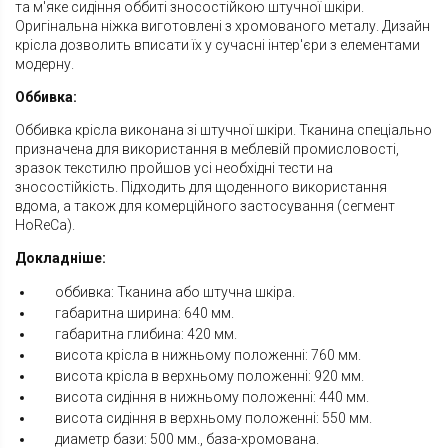
та м'яке сидіння оббиті зносостійкою штучної шкіри.
Оригінальна ніжка виготовлені з хромованого металу. Дизайн
крісла дозволить вписати їх у сучасні інтер'єри з елементами
модерну.
Оббивка:
Оббивка крісла виконана зі штучної шкіри. Тканина спеціально
призначена для використання в меблевій промисловості,
зразок текстилю пройшов усі необхідні тести на
зносостійкість. Підходить для щоденного використання
вдома, а також для комерційного застосування (сегмент
HoReCa).
Докладніше:
оббивка: Тканина або штучна шкіра.
габаритна ширина: 640 мм.
габаритна глибина: 420 мм.
висота крісла в нижньому положенні: 760 мм.
висота крісла в верхньому положенні: 920 мм.
висота сидіння в нижньому положенні: 440 мм.
висота сидіння в верхньому положенні: 550 мм.
диаметр бази: 500 мм., база-хромована.