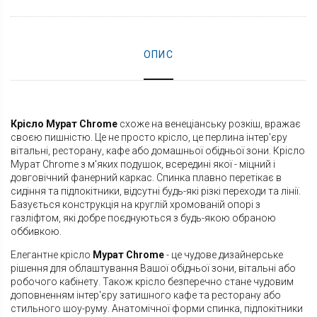
ОПИС
Крісло Мурат Chrome
схоже на венеціанську розкіш, вражає
своєю пишністю. Це не просто крісло, це перлина інтер'єру
вітальні, ресторану, кафе або домашньої обідньої зони. Крісло
Мурат Chrome з м'яких подушок, всередині якої - міцний і
довговічний фанерний каркас. Спинка плавно перетікає в
сидіння та підлокітники, відсутні будь-які різкі переходи та лінії.
Базується конструкція на круглій хромованій опорі з
газліфтом, які добре поєднуються з будь-якою обраною
оббивкою.
Елегантне крісло
Мурат Chrome
- це чудове дизайнерське
рішення для облаштування Вашої обідньої зони, вітальні або
робочого кабінету. Також крісло безперечно стане чудовим
доповненням інтер'єру затишного кафе та ресторану або
стильного шоу-руму. Анатомічної форми спинка, підлокітники