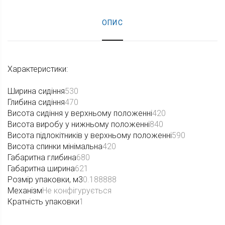
ОПИС
Характеристики:
Ширина сидіння
530
Глибина сидіння
470
Висота сидіння у верхньому положенні
420
Висота виробу у нижньому положенні
840
Висота підлокітників у верхньому положенні
590
Висота спинки мінімальна
420
Габаритна глибина
680
Габаритна ширина
621
Розмір упаковки, м3
0.188888
Механізм
Не конфігурується
Кратність упаковки
1