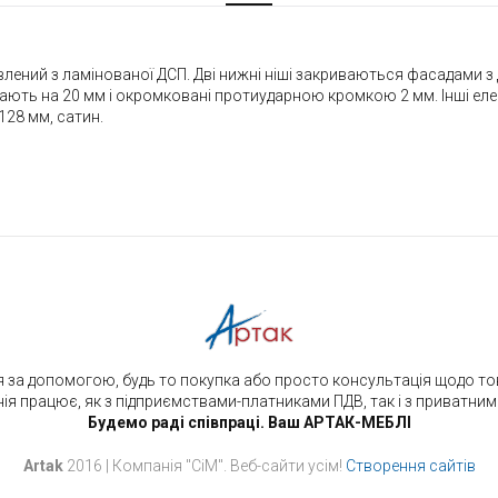
ений з ламінованої ДСП. Дві нижні ніші закриваються фасадами з Д
тупають на 20 мм і окромковані протиударною кромкою 2 мм. Інші е
28 мм, сатин.
 за допомогою, будь то покупка або просто консультація щодо това
я працює, як з підприємствами-платниками ПДВ, так і з приватни
Будемо раді співпраці. Ваш АРТАК-МЕБЛІ
Artak
2016 | Компанія "СіМ". Веб-cайти усім!
Створення сайтів