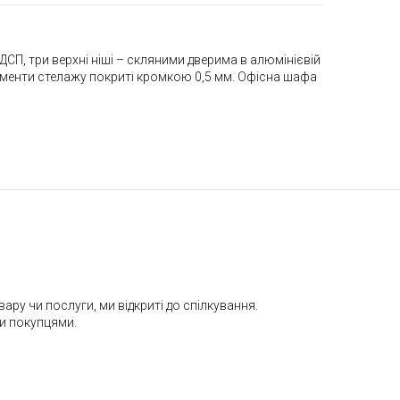
СП, три верхні ніші – скляними дверима в алюмінієвій
лементи стелажу покриті кромкою 0,5 мм. Офісна шафа
ру чи послуги, ми відкриті до спілкування.
ми покупцями.