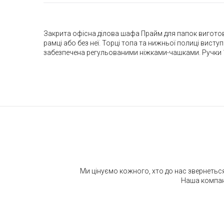
Закрита офісна ділова шафа Прайм для папок виготовл
рамці або без неї. Торці топа та нижньої полиці вис
забезпечена регульованими ніжками-чашками. Ручки 1
Ми цінуємо кожного, хто до нас звернеться
Наша компані