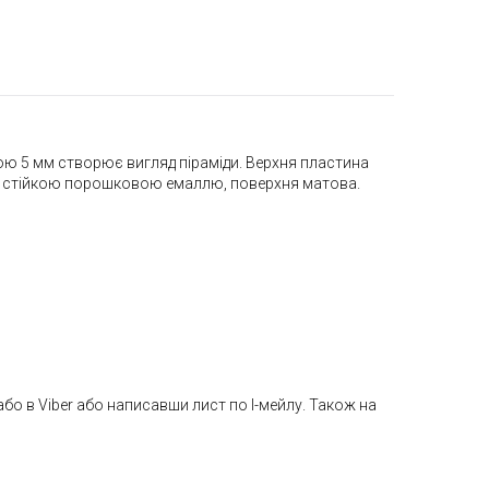
ною 5 мм створює вигляд піраміди. Верхня пластина
а стійкою порошковою емаллю, поверхня матова.
або в Viber або написавши лист по І-мейлу. Також на