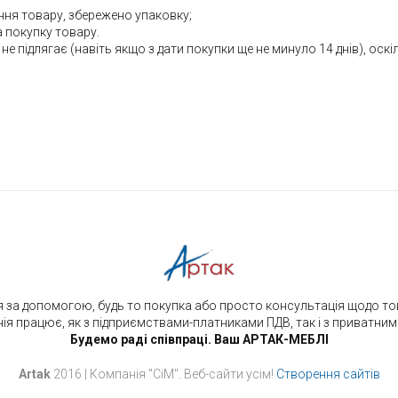
ння товару, збережено упаковку;
а покупку товару.
не підлягає (навіть якщо з дати покупки ще не минуло 14 днів), оскі
 за допомогою, будь то покупка або просто консультація щодо това
я працює, як з підприємствами-платниками ПДВ, так і з приватни
Будемо раді співпраці. Ваш АРТАК-МЕБЛІ
Artak
2016 | Компанія "СіМ". Веб-cайти усім!
Створення сайтів