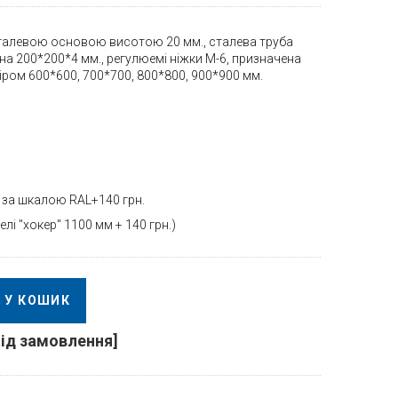
сталевою основою висотою 20 мм., сталева труба
на 200*200*4 мм., регулюемі ніжки М-6, призначена
іром 600*600, 700*700, 800*800, 900*900 мм.
о за шкалою RAL+140 грн.
лі "хокер" 1100 мм + 140 грн.)
У КОШИК
під замовлення]