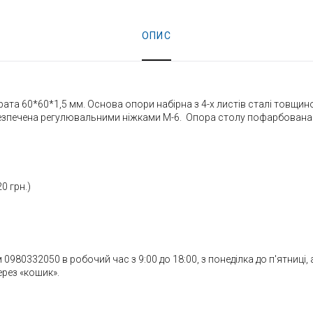
ОПИС
драта 60*60*1,5 мм. Основа опори набірна з 4-х листів сталі товщи
безпечена регулювальними ніжками М-6. Опора столу пофарбован
0 грн.)
80332050 в робочий час з 9:00 до 18:00, з понеділка до п'ятниці, 
рез «кошик».