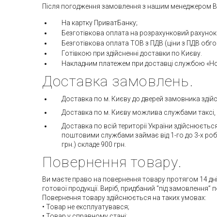
Після погодження замовлення з нашим менеджером Ви
На картку ПриватБанку;
Безготівкова оплата на розрахунковий рахунок
Безготівкова оплата ТОВ з ПДВ (ціни з ПДВ об
Готівкою при здійсненні доставки по Києву.
Накладним платежем при доставці службою «Но
Доставка замовлень.
Доставка по м. Києву до дверей замовника здій
Доставка по м. Києву можлива службами таксі, в
Доставка по всій території України здійснюєтьс
поштовими службами займає від 1-го до 3-х робоч
грн.) складе 900 грн.
Повернення товару.
Ви маєте право на повернення товару протягом 14 днів
готової продукції. Виріб, придбаний “під замовлення” 
Повернення товару здійснюється на таких умовах:
• Товар не експлуатувався;
• Товар у справному стані;