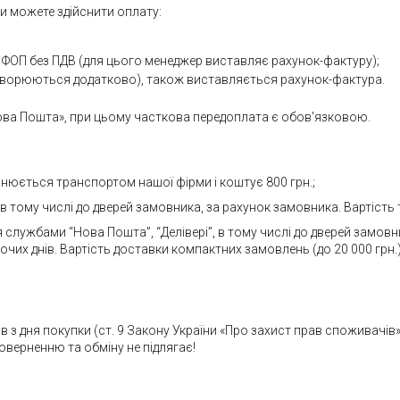
 можете здійснити оплату:
 ФОП без ПДВ (для цього менеджер виставляє рахунок-фактуру);
говорюються додатково), також виставляється рахунок-фактура.
ва Пошта», при цьому часткова передоплата є обов'язковою.
снюється транспортом нашої фірми і коштує 800 грн.;
 тому числі до дверей замовника, за рахунок замовника. Вартість т
я службами “Нова Пошта”, “Делівері”, в тому числі до дверей замов
их днів. Вартість доставки компактних замовлень (до 20 000 грн.) 
 з дня покупки (ст. 9 Закону України «Про захист прав споживачів»
поверненню та обміну не підлягає!