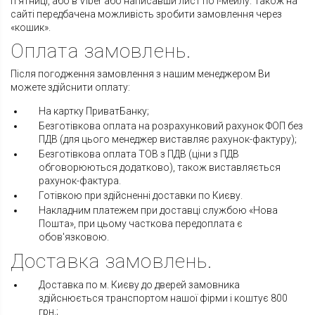
п'ятниці, або в Viber або написавши лист по І-мейлу. Також на
сайті передбачена можливість зробити замовлення через
«кошик».
Оплата замовлень.
Після погодження замовлення з нашим менеджером Ви
можете здійснити оплату:
На картку ПриватБанку;
Безготівкова оплата на розрахунковий рахунок ФОП без
ПДВ (для цього менеджер виставляє рахунок-фактуру);
Безготівкова оплата ТОВ з ПДВ (ціни з ПДВ
обговорюються додатково), також виставляється
рахунок-фактура.
Готівкою при здійсненні доставки по Києву.
Накладним платежем при доставці службою «Нова
Пошта», при цьому часткова передоплата є
обов'язковою.
Доставка замовлень.
Доставка по м. Києву до дверей замовника
здійснюється транспортом нашої фірми і коштує 800
грн.;