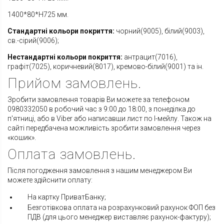
1400*80*H725 мм.
Стандартні кольори покриття:
чорний(9005), білий(9003),
св.-сірий(9006);
Нестандартні кольори покриття:
антрацит(7016),
графіт(7025), коричневий(8017), кремово-білий(9001) та ін.
Прийом замовлень.
Зробити замовлення товарів Ви можете за телефоном
0980332050 в робочий час з 9:00 до 18:00, з понеділка до
п'ятниці, або в Viber або написавши лист по І-мейлу. Також на
сайті передбачена можливість зробити замовлення через
«кошик».
Оплата замовлень.
Після погодження замовлення з нашим менеджером Ви
можете здійснити оплату:
На картку ПриватБанку;
Безготівкова оплата на розрахунковий рахунок ФОП без
ПДВ (для цього менеджер виставляє рахунок-фактуру);