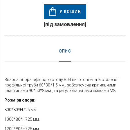
У КОШИК
[під замовлення]
ОПИС
Зварна опора офісного столу R04 виготовлена із сталевої
профільної труби 60*30*1,5 мм., забезпечена кріпильними
пластинами 90*50*8 мм., та регулювальними ніжками М8.
Розміри опори:
800*80*H725 мм.
1000*80*H725 мм.
1200*80*H725 мм.