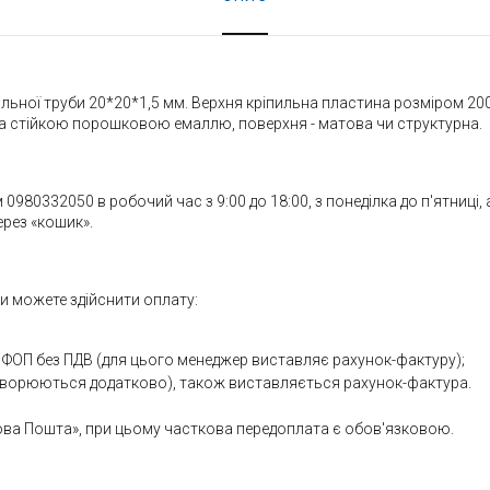
ільної труби 20*20*1,5 мм. Верхня кріпильна пластина розміром 
 стійкою порошковою емаллю, поверхня - матова чи структурна.
80332050 в робочий час з 9:00 до 18:00, з понеділка до п'ятниці, 
рез «кошик».
 можете здійснити оплату:
 ФОП без ПДВ (для цього менеджер виставляє рахунок-фактуру);
говорюються додатково), також виставляється рахунок-фактура.
ва Пошта», при цьому часткова передоплата є обов'язковою.