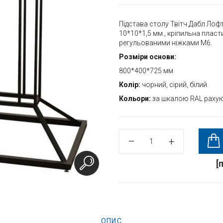
Підстава столу Твітч Дабл Лофт
10*10*1,5 мм., кріпильна плас
регульованими ніжками М6.
Розміри основи:
800*400*725 мм
Колір:
чорний, сірий, білий.
Кольори:
за шкалою RAL рахую
[
ОПИС