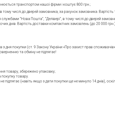
снюється транспортом нашої фірми і коштує 800 грн.;
 тому числі до дверей замовника, за рахунок замовника. Вартість т
я службами “Нова Пошта”, “Делівері”, в тому числі до дверей замов
их днів. Вартість доставки компактних замовлень (до 20 000 грн.) 
 з дня покупки (ст. 9 Закону України «Про захист прав споживачів»
поверненню та обміну не підлягає!
ння товару, збережено упаковку;
а покупку товару.
не підлягає (навіть якщо з дати покупки ще не минуло 14 днів), оскі