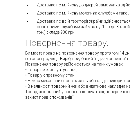
Доставка по м. Києву до дверей замовника здій
Доставка по м. Києву можлива службами таксі, в
Доставка по всій території України здійснюєтьс
поштовими службами займає від 1-го до 3-х робоч
грн.) складе 900 грн.
Повернення товару.
Ви маєте право на повернення товару протягом 14 днів
готової продукції. Виріб, придбаний “під замовлення” 
Повернення товару здійснюється на таких умовах:
• Товар не експлуатувався;
• Товар у справному стані;
• Немає механічних пошкоджень або слідів використа
• В наявності товарний чек або видаткова накладна н
Товар, зіпсований у процесі експлуатації, поверненню 
захист прав споживачів".