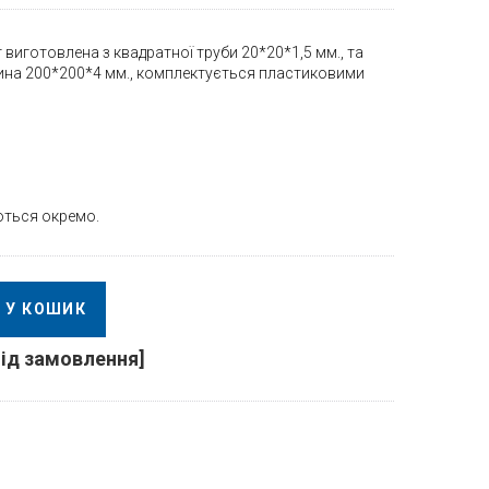
 виготовлена з квадратної труби 20*20*1,5 мм., та
тина 200*200*4 мм., комплектується пластиковими
ться окремо.
У КОШИК
під замовлення]