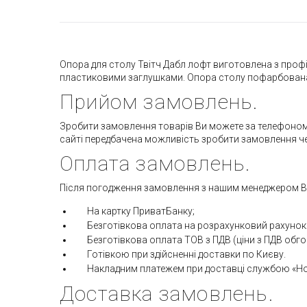
Опора для столу Твітч Дабл лофт виготовлена з проф
пластиковими заглушками. Опора столу пофарбована
Прийом замовлень.
Зробити замовлення товарів Ви можете за телефоном 09
сайті передбачена можливість зробити замовлення че
Оплата замовлень.
Після погодження замовлення з нашим менеджером Ви
На картку ПриватБанку;
Безготівкова оплата на розрахунковий рахунок
Безготівкова оплата ТОВ з ПДВ (ціни з ПДВ об
Готівкою при здійсненні доставки по Києву.
Накладним платежем при доставці службою «Но
Доставка замовлень.