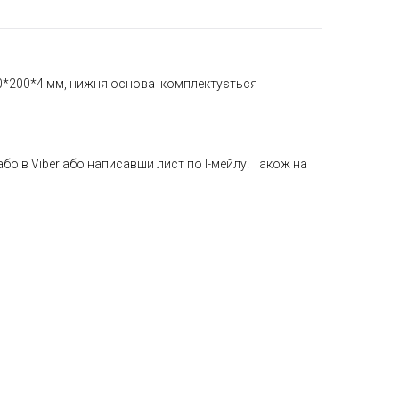
200*200*4 мм, нижня основа комплектується
або в Viber або написавши лист по І-мейлу. Також на