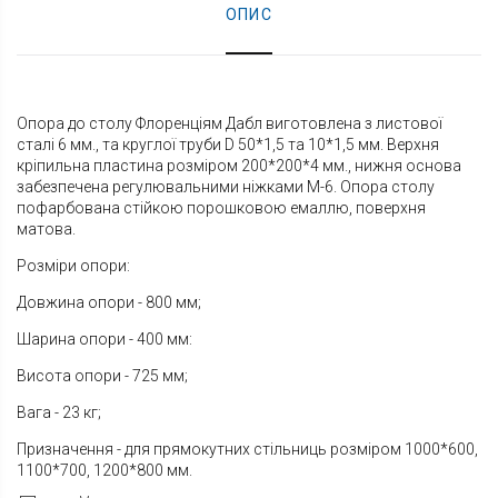
ОПИС
Опора до столу Флоренціям Дабл виготовлена з листової
сталі 6 мм., та круглої труби D 50*1,5 та 10*1,5 мм. Верхня
кріпильна пластина розміром 200*200*4 мм., нижня основа
забезпечена регулювальними ніжками М-6. Опора столу
пофарбована стійкою порошковою емаллю, поверхня
матова.
Розміри опори:
Довжина опори - 800 мм;
Шарина опори - 400 мм:
Висота опори - 725 мм;
Вага - 23 кг;
Призначення - для прямокутних стільниць розміром 1000*600,
1100*700, 1200*800 мм.