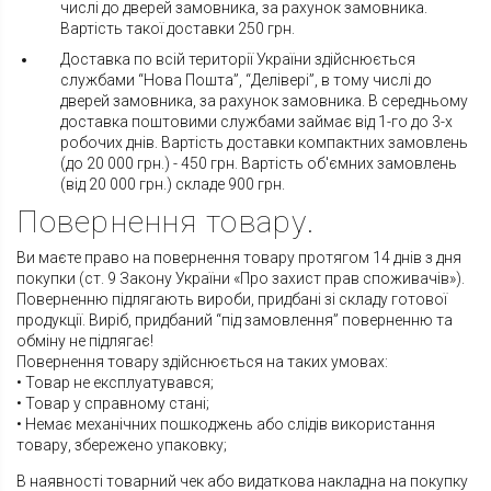
числі до дверей замовника, за рахунок замовника.
Вартість такої доставки 250 грн.
Доставка по всій території України здійснюється
службами “Нова Пошта”, “Делівері”, в тому числі до
дверей замовника, за рахунок замовника. В середньому
доставка поштовими службами займає від 1-го до 3-х
робочих днів. Вартість доставки компактних замовлень
(до 20 000 грн.) - 450 грн. Вартість об'ємних замовлень
(від 20 000 грн.) складе 900 грн.
Повернення товару.
Ви маєте право на повернення товару протягом 14 днів з дня
покупки (ст. 9 Закону України «Про захист прав споживачів»).
Поверненню підлягають вироби, придбані зі складу готової
продукції. Виріб, придбаний “під замовлення” поверненню та
обміну не підлягає!
Повернення товару здійснюється на таких умовах:
• Товар не експлуатувався;
• Товар у справному стані;
• Немає механічних пошкоджень або слідів використання
товару, збережено упаковку;
В наявності товарний чек або видаткова накладна на покупку