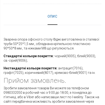
ОПИС
Зварена опора офісного столу Фіджі виготовлена із сталевої
труби 50*25*1,5 мм., обладнана кріпильною пластиною
90*50*8 мм., та ніжками М8 що регулюються.
Стандартні кольори покриття:
чорний(9005), білий(9003),
св.-сірий(9006);
Нестандартні кольори покриття:
антрацит(7016),
графіт(7025), коричневий(8017), кремово-білий(9001) та ін.
Прийом замовлень.
Зробити замовлення товарів Ви можете за телефоном
0980332050 в робочий час з 9:00 до 18:00, з понеділка до
п'ятниці, або в Viber або написавши лист по І-мейлу. Також на
сайті передбачена можливість зробити замовлення через