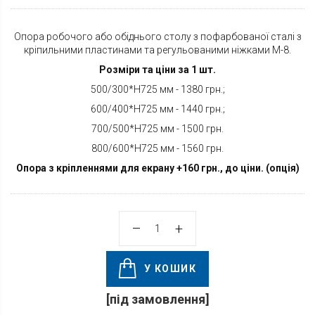
Опора робочого або обіднього столу з пофарбованої сталі з
кріпильними пластинами та регульованими ніжками М-8.
Розміри та ціни за 1 шт.
500/300*H725 мм - 1380 грн.;
600/400*H725 мм - 1440 грн.;
700/500*H725 мм - 1500 грн.
800/600*H725 мм - 1560 грн.
Опора з кріпленнями для екрану +160 грн., до ціни. (опція)
У КОШИК
[під замовлення]