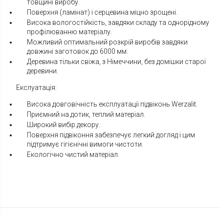
товщині виробу.
Поверхня (ламінат) і серцевина міцно зрощені.
Висока вологостійкість, завдяки складу та однорідному
профілюванню матеріалу.
Можливий оптимальний розкрій виробів завдяки
довжині заготовок до 6000 мм.
Деревина тільки свіжа, з Німеччини, без домішки старої
деревини.
Екслуатація:
Висока довговічність експлуатації підвіконь Werzalit.
Приємний на дотик, теплий матеріал.
Широкий вибір декору.
Поверхня підвіконня забезпечує легкий догляд і цим
підтримує гігієнічні вимоги чистоти.
Екологічно чистий матеріал.