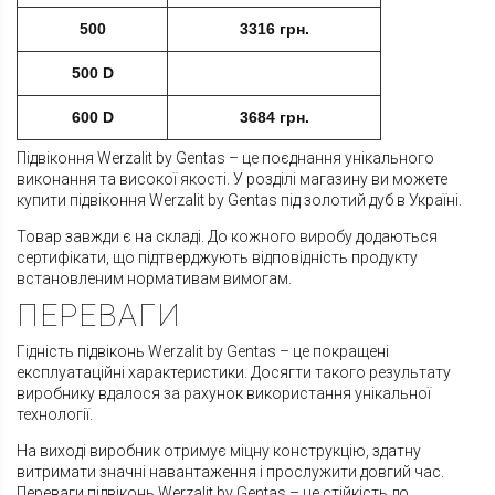
500
3316 грн.
500 D
600 D
3684 грн.
Підвіконня Werzalit by Gentas – це поєднання унікального
виконання та високої якості. У розділі магазину ви можете
купити підвіконня Werzalit by Gentas під золотий дуб в Україні.
Товар завжди є на складі. До кожного виробу додаються
сертифікати, що підтверджують відповідність продукту
встановленим нормативам вимогам.
ПЕРЕВАГИ
Гідність підвіконь Werzalit by Gentas – це покращені
експлуатаційні характеристики. Досягти такого результату
виробнику вдалося за рахунок використання унікальної
технології.
На виході виробник отримує міцну конструкцію, здатну
витримати значні навантаження і прослужити довгий час.
Переваги підвіконь Werzalit by Gentas – це стійкість до