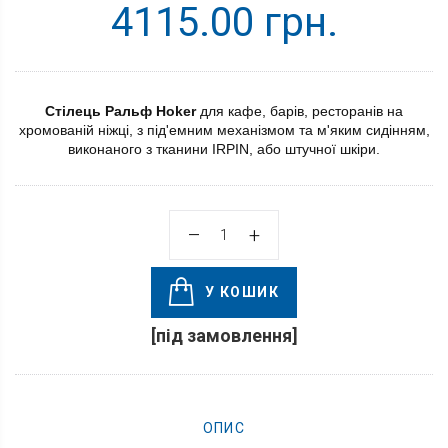
4115.00 грн.
Стілець Ральф Hoker
для кафе, барів, ресторанів на
хромованій ніжці, з під'емним механізмом та м'яким сидінням,
виконаного з тканини IRPIN, або штучної шкіри.
У КОШИК
[під замовлення]
ОПИС