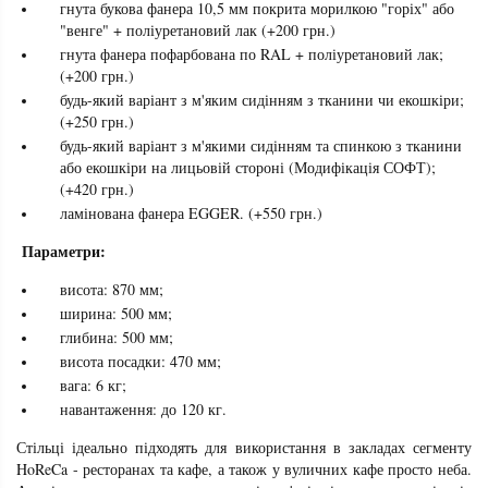
гнута букова фанера 10,5 мм покрита морилкою "горіх" або
"венге" + поліуретановий лак (+200 грн.)
гнута фанера пофарбована по RAL + поліуретановий лак;
(+200 грн.)
будь-який варіант з м'яким сидінням з тканини чи екошкіри;
(+250 грн.)
будь-який варіант з м'якими сидінням та спинкою з тканини
або екошкіри на лицьовій стороні (Модифікація СОФТ);
(+420 грн.)
ламінована фанера EGGER. (+550 грн.)
Параметри:
висота: 870 мм;
ширина: 500 мм;
глибина: 500 мм;
висота посадки: 470 мм;
вага: 6 кг;
навантаження: до 120 кг.
Стільці ідеально підходять для використання в закладах сегменту
HoReCa - ресторанах та кафе, а також у вуличних кафе просто неба.