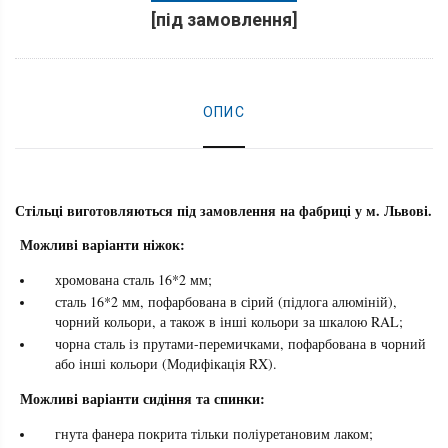
[під замовлення]
ОПИС
Стільці виготовляються під замовлення на фабриці у м. Львові.
Можливі варіанти ніжок:
хромована сталь 16*2 мм;
сталь 16*2 мм, пофарбована в сірий (підлога алюміній),
чорний кольори, а також в інші кольори за шкалою RAL;
чорна сталь із прутами-перемичками, пофарбована в чорний
або інші кольори (Модифікація RX).
Можливі варіанти сидіння та спинки:
гнута фанера покрита тільки поліуретановим лаком;