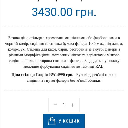
3430.00 грн.
Базова ціна стільця з хромованими ніжками або фарбованими в
чорний колір, сидіння та спинка букова фанера-10,5 мм., під лаком,
колір-Бук. Стілець для кафе, барів, ресторанів із гнутої фанери з
різними модифікаціями металевих ніжок та варіантами м'якого
сидіння. Тильна сторона спинки – фанера. За додаткову оплату
можливе фарбування сидіння по таблиці RAL.
Ціна стільця Глорія RW-4990 грн.
Букові дерев'яні ніжки,
сидіння з гнутої фанери без м'якої обивки.
У КОШИК