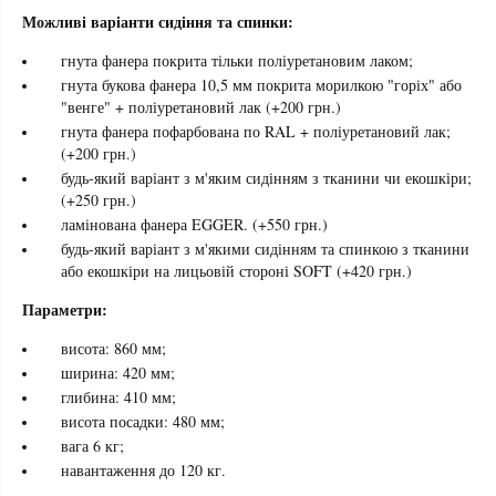
Можливі варіанти сидіння та спинки:
гнута фанера покрита тільки поліуретановим лаком;
гнута букова фанера 10,5 мм покрита морилкою "горіх" або
"венге" + поліуретановий лак (+200 грн.)
гнута фанера пофарбована по RAL + поліуретановий лак;
(+200 грн.)
будь-який варіант з м'яким сидінням з тканини чи екошкіри;
(+250 грн.)
ламінована фанера EGGER. (+550 грн.)
будь-який варіант з м'якими сидінням та спинкою з тканини
або екошкіри на лицьовій стороні SOFT (+420 грн.)
Параметри:
висота: 860 мм;
ширина: 420 мм;
глибина: 410 мм;
висота посадки: 480 мм;
вага 6 кг;
навантаження до 120 кг.