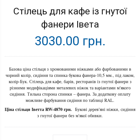
Стілець для кафе із гнутої
фанери Івета
3030.00 грн.
Базова ціна стільця з хромованими ніжками або фарбованими в
чорний колір, сидіння та спинка букова фанера-10,5 мм., під лаком,
колір-Бук. Стілець для кафе, барів, ресторанів із гнутої фанери з
різними модифікаціями металевих ніжок та варіантами м'якого
сидіння. Тильна сторона спинки – фанера. За додаткову оплату
можливе фарбування сидіння по таблиці RAL.
Ціна стільця Іветта RW-4870 грн.
Букові дерев'яні ніжки, сидіння
з гнутої фанери без м'якої обивки.