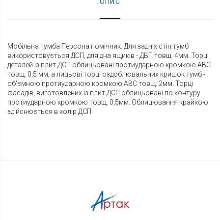
ОПИС
Мобільна тумба Персона помічник. Для задніх стін тумб
використовується ДСП, для дна ящиків - ДВП товщ. 4мм. Торці
деталей із плит ДСП облицьовані протиударною кромкою АВС
товщ. 0,5 мм, а лицьові торці оздоблювальних кришок тумб -
об'ємною протиударною кромкою АВС товщ. 2мм. Торці
фасадів, виготовлених із плит ДСП облицьовані по контуру
протиударною кромкою товщ. 0,5мм. Облицювання крайкою
здійснюється в колір ДСП.